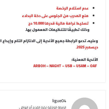
عدم استلام الرخصة
منع المدرب من الجلوس على دكة البدلاء
تسليط غرامة مالية قدرها 10.000 دج
وذلك تطبيقًا للتنظيمات المعمول بها.
وعليه، تدعو الرابطة جميع الأندية إلى
الالتزام التام
وإيداع ا
ديسمبر 2025
.
الأندية المعنية:
ARBOH – NAGHT – USB – USAM – OAF
ligue04
الرابطة الولائية لكرة القدم أم البواقي