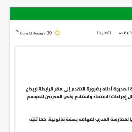
30
℃
رشيف
اتصل بنا
Oum El Bouaghi
 المدرجة أدناه بضرورة التقدم إلى مقر الرابطة لإيداع
 إجراءات الاعتماد واستلام رخص المدربين للموسم
يا لممارسة المدرب لمهامه بصفة قانونية
. كما تنبّه