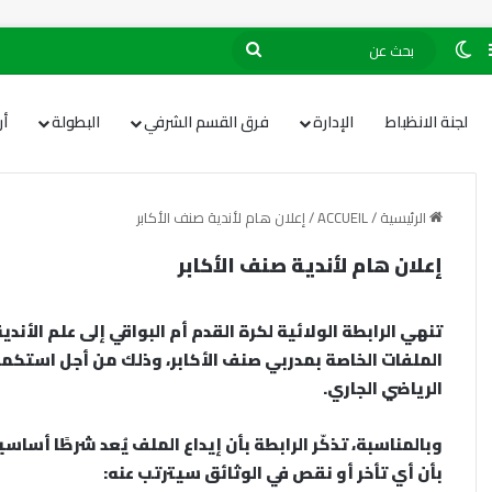
لجنة الانظباط
الإدارة
فرق القسم الشرفي
البطولة
أ
الرئيسية
/
ACCUEIL
/
إعلان هام لأندية صنف الأكابر
إعلان هام لأندية صنف الأكابر
تنهي
الرابطة الولائية لكرة القدم أم البواقي
إلى علم الأندية
الملفات الخاصة بمدربي صنف
الأكابر
، وذلك من أجل
استكمال
الرياضي الجاري
.
وبالمناسبة، تذكّر الرابطة بأن
إيداع الملف يُعد شرطًا أساس
بأن
أي تأخر أو نقص في الوثائق
سيترتب عنه: