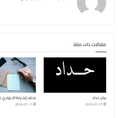
مقالات ذات صلة
بيان حداد
مـلف إنخـراط النــوادي 2026_2027
2026-07-11
2026-07-31