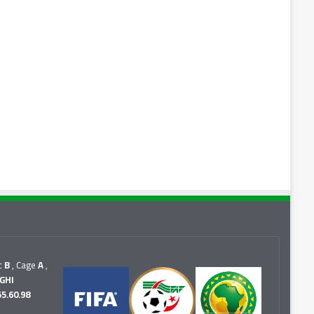
c
B
, Cage
A
,
GHI
55.60.98
r