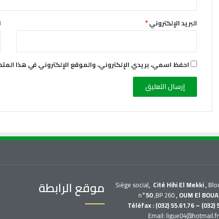
البريد الإلكتروني
*
ا
احفظ اسمي، بريدي الإلكتروني، والموقع الإلكتروني في هذا المت
موقع الرابطة
Siège social
, Cité Hihi El Mekki ,
Blo
n°
50
,BP 260
, OUM El BOUA
Téléfax : (032) 55.61.76 – (032) 
Email: ligue04@hotmail.f