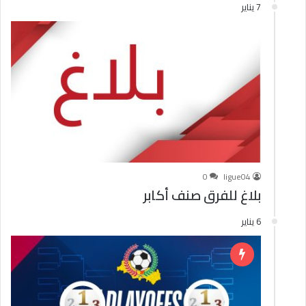
7 يناير
0
ligue04
بلاغ للفرق صنف أكابر
6 يناير