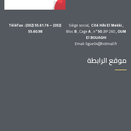
Téléfax : (032) 55.61.76 – (032)
Siège social
, Cité Hihi El Mekki ,
55.60.98
Bloc
B
, Cage
A
, n°
50
,BP 260
, OUM
El BOUAGHI
Email: ligue04@hotmail.fr
موقع الرابطة