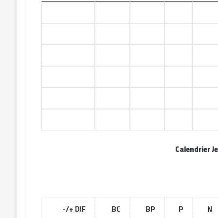
+17
6
23
0
0
+17
2
19
1
0
+06
7
11
2
0
-11
19
8
3
1
-13
20
7
3
1
-14
15
1
5
0
Calendrier 
DIF +/-
BC
BP
P
N