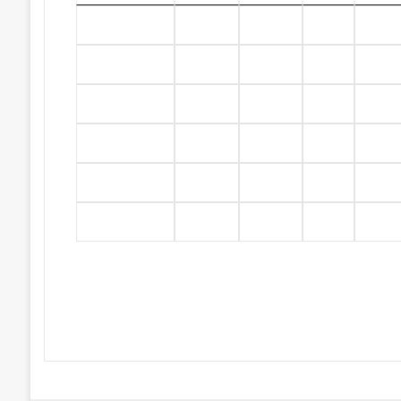
+06
5
11
0
1
+13
9
22
1
0
+01
7
8
1
2
-07
11
4
2
2
-13
16
3
3
1
00
0
0
0
0