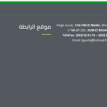
موقع الرابطة
Siège social
, Cité Hihi El Mekki ,
Blo
n°
50
,BP 260
, OUM El BOUA
Téléfax : (032) 55.61.76 – (032) 
Email: ligue04@hotmail.f