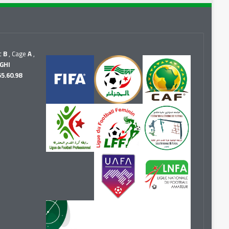
c
B
, Cage
A
,
GHI
55.60.98
r