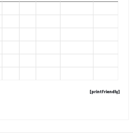
3
4
10
JBJ
1
3
4
09
CRBB
2
1
4
05
WSBS
3
0
4
02
USB
4
0
4
01
ESSR
5
0
0
00
USHD
6
[printfriendly]