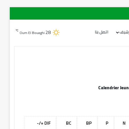
28
℃
رشيف
اتصل بنا
Oum El Bouaghi
Calendrier Jeu
DIF +/-
BC
BP
P
N