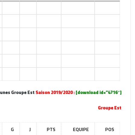
5
5
15
USAM
1
4
5
12
ARBOH
2
3
5
09
DJS
3
1
5
04
CRBH
4
1
5
04
CRAM
5
0
5
00
NRBBC
6
Jeunes Groupe Est
Saison 2019/2020 :
[download id=”4716″]
Groupe Est
G
J
PTS
EQUIPE
POS