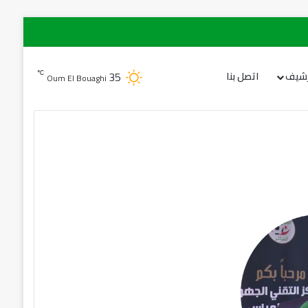
35
℃
رشيف
اتصل بنا
Oum El Bouaghi