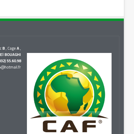
oc
B
, Cage
A
,
 El BOUAGHI
032) 55.60.98
04@hotmail.fr