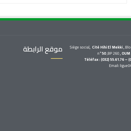
موقع الرابطة
Siège social
, Cité Hihi El Mekki ,
Bl
n°
50
,BP 260
, OUM
Téléfax : (032) 55.61.76 – (
Email: ligue