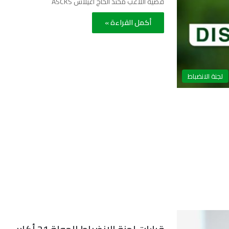
قضية اللاعب محند الحاج اغيلاس ASCKS
أكمل القراءة »
لجنة الانضباط