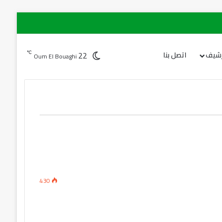
22
℃
رشيف
اتصل بنا
Oum El Bouaghi
430