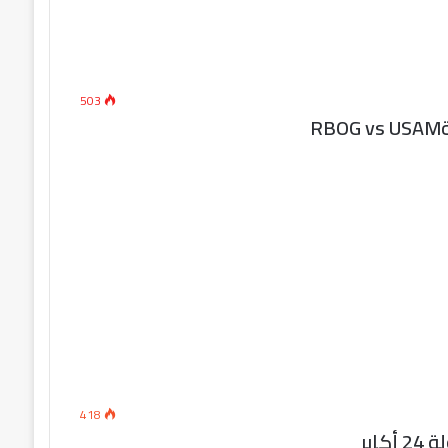
503
R
418
ابر