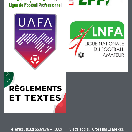
Téléfax : (032) 55.61.76 – (032)
Siège social
, Cité Hihi El Mekki ,