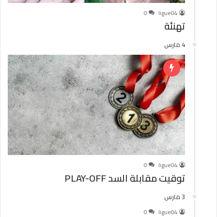
0
ligue04
تهنئة
4 مارس
0
ligue04
توقيت مقابلة السد PLAY-OFF
3 مارس
0
ligue04