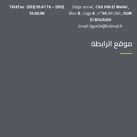
Téléfax : (032) 55.61.76 – (032)
Siège social
, Cité Hihi El Mekki ,
55.60.98
Bloc
B
, Cage
A
, n°
50
,BP 260
, OUM
El BOUAGHI
Email: ligue04@hotmail.fr
موقع الرابطة