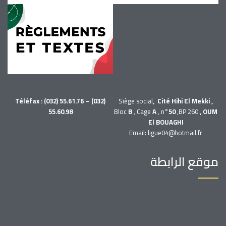
Téléfax : (032) 55.61.76 – (032)
Siège social
, Cité Hihi El Mekki ,
55.60.98
Bloc
B
, Cage
A
, n°
50
,BP 260
, OUM
El BOUAGHI
Email: ligue04@hotmail.fr
موقع الرابطة