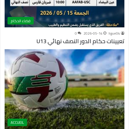
فضاء الحكام
0
2026-05-14
ligue04
تعيينات حكام الدور النصف نهائي U13
ACCUEIL