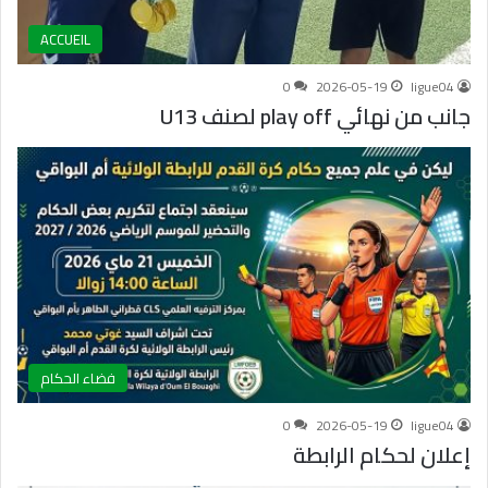
ACCUEIL
0
2026-05-19
ligue04
جانب من نهائي play off لصنف U13
فضاء الحكام
0
2026-05-19
ligue04
إعلان لحكام الرابطة