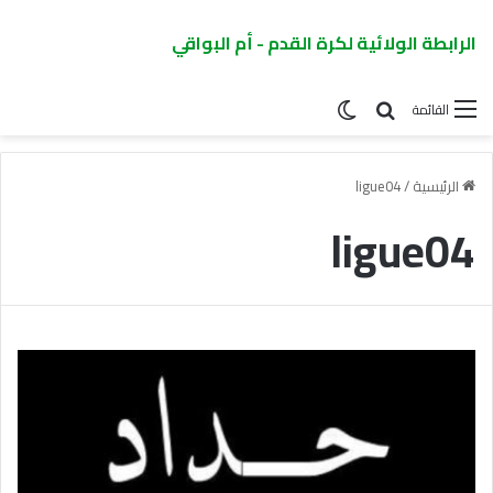
الرابطة الولائية لكرة القدم - أم البواقي
القائمة
الرئيسية
/
ligue04
ligue04