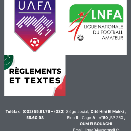
Téléfax : (032) 55.61.76 – (032)
Siège social
, Cité Hihi El Mekki ,
55.60.98
Bloc
B
, Cage
A
, n°
50
,BP 260
,
OUM El BOUAGHI
Email: ligue04@hotmail.fr