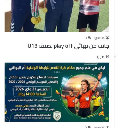
0
ligue04
جانب من نهائي play off لصنف U13
19 مايو
0
ligue04