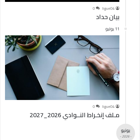
0
ligue04
بيان حداد
11 يوليو
0
ligue04
مـلف إنخـراط النــوادي 2026_2027
يونيو
- 2026 -