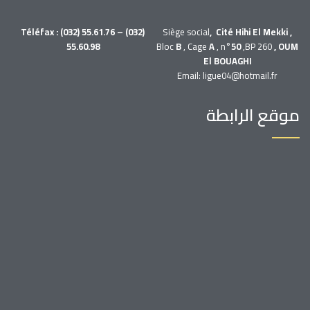
Téléfax : (032) 55.61.76 – (032)
Siège social
, Cité Hihi El Mekki ,
55.60.98
Bloc
B
, Cage
A
, n°
50
,BP 260
, OUM
El BOUAGHI
Email: ligue04@hotmail.fr
موقع الرابطة