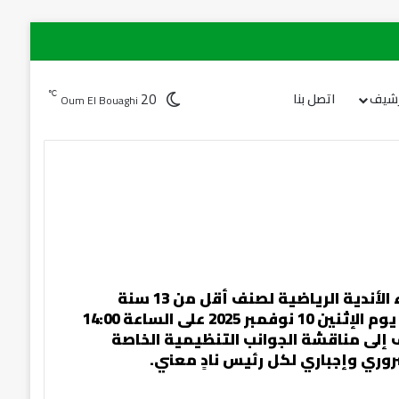
20
℃
رشيف
اتصل بنا
Oum El Bouaghi
تدعو الرابطة الولائية لكرة القدم أم البواقي رؤساء الأندية الرياضية لصنف أقل من 13 سنة
(U13) المذكورة أدناه إلى حضور اجتماع خاص، وذلك يوم الإثنين 10 نوفمبر 2025 على الساعة 14:00
دف إلى مناقشة الجوانب التنظيمية الخاصة
روري وإجباري لكل رئيس نادٍ معني.