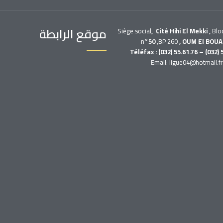
موقع الرابطة
Siège social
, Cité Hihi El Mekki ,
Blo
n°
50
,BP 260
, OUM El BOUA
Téléfax : (032) 55.61.76 – (032) 
Email: ligue04@hotmail.f