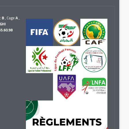
c
B
, Cage
A
,
GHI
55.60.98
r