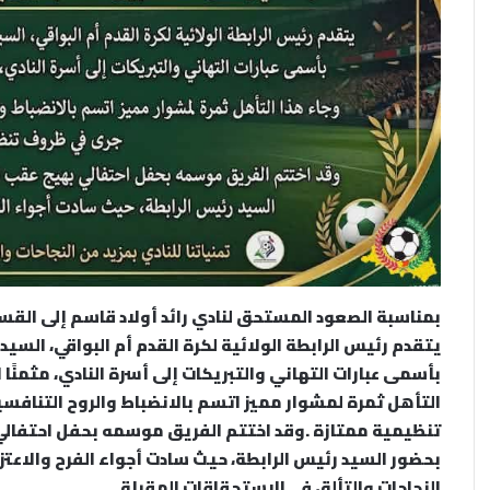
يتقدم رئيس الرابطة الولائية لكرة القدم أم البواقي، السي
بأسمى عبارات التهاني والتبريكات إلى أسرة النادي، مثمنًا ال
التأهل ثمرة لمشوار مميز اتسم بالانضباط والروح التناف
تنظيمية ممتازة .وقد اختتم الفريق موسمه بحفل احتفالي
بحضور السيد رئيس الرابطة، حيث سادت أجواء الفرح والاعتزا
النجاحات والتألق في الاستحقاقات المقبلة