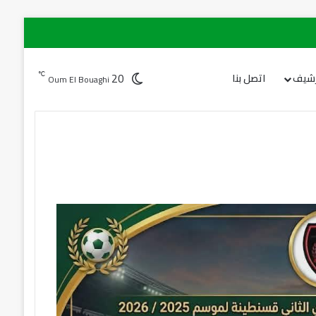
20
℃
رشيف
اتصل بنا
Oum El Bouaghi