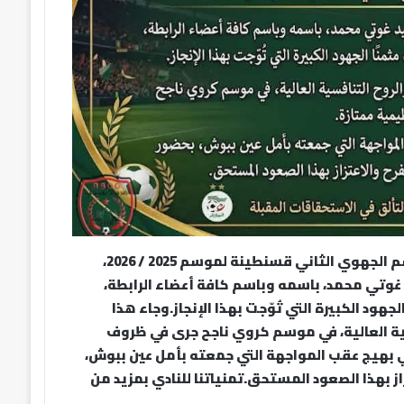
بمناسبة الصعود المستحق لنادي رائد أولاد قاسم إلى القسم الجهوي الثاني قسنطينة لموسم 2025 / 2026،
د غوتي محمد، باسمه وباسم كافة أعضاء الرابطة،
جهود الكبيرة التي تُوّجت بهذا الإنجاز.وجاء هذا
سية العالية، في موسم كروي ناجح جرى في ظروف
 بهيج عقب المواجهة التي جمعته بأمل عين ببوش،
ز بهذا الصعود المستحق.تمنياتنا للنادي بمزيد من