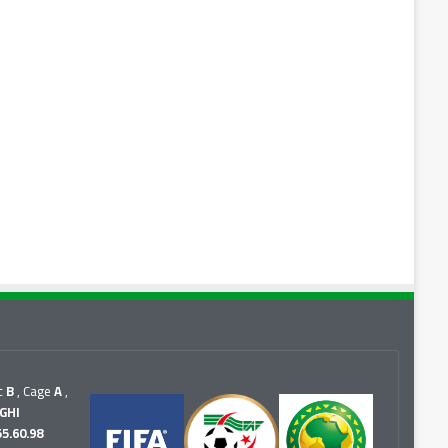
c
B
, Cage
A
,
GHI
55.60.98