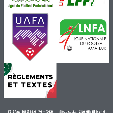
Téléfax : (032) 55.61.76 – (032)
Siège social
, Cité Hihi El Mekki ,