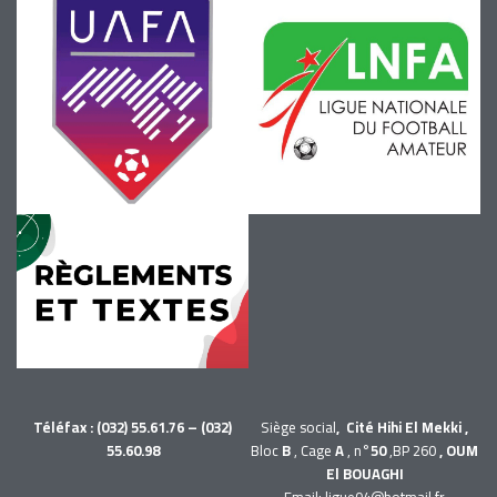
Téléfax : (032) 55.61.76 – (032)
Siège social
, Cité Hihi El Mekki ,
55.60.98
Bloc
B
, Cage
A
, n°
50
,BP 260
, OUM
El BOUAGHI