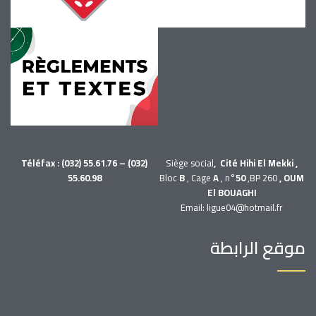
Téléfax : (032) 55.61.76 – (032)
Siège social
, Cité Hihi El Mekki ,
55.60.98
Bloc
B
, Cage
A
, n°
50
,BP 260
, OUM
El BOUAGHI
Email: ligue04@hotmail.fr
موقع الرابطة