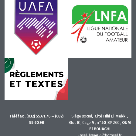
Téléfax : (032) 55.61.76 – (032)
Siège social
, Cité Hihi El Mekki ,
55.60.98
Bloc
B
, Cage
A
, n°
50
,BP 260
, OUM
El BOUAGHI
Email: ligue04@hotmail.fr