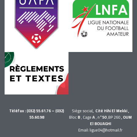
Téléfax : (032) 55.61.76 – (032)
Siège social
, Cité Hihi El Mekki ,
55.60.98
Bloc
B
, Cage
A
, n°
50
,BP 260
, OUM
El BOUAGHI
Email: ligue04@hotmail.fr