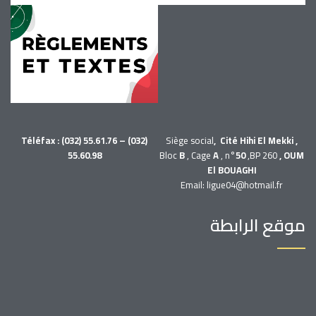
Téléfax : (032) 55.61.76 – (032)
Siège social
, Cité Hihi El Mekki ,
55.60.98
Bloc
B
, Cage
A
, n°
50
,BP 260
, OUM
El BOUAGHI
Email: ligue04@hotmail.fr
موقع الرابطة