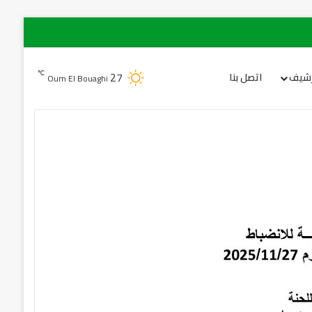
27
℃
رشيف
اتصل بنا
Oum El Bouaghi