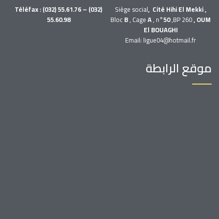
Téléfax : (032) 55.61.76 – (032)
Siège social
, Cité Hihi El Mekki ,
55.60.98
Bloc
B
, Cage
A
, n°
50
,BP 260
, OUM
El BOUAGHI
Email: ligue04@hotmail.fr
موقع الرابطة