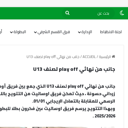
لجنة الانظباط
الإدارة
فرق القسم الشرفي
البطولة
أ
الرئيسية
/
ACCUEIL
/
جانب من نهائي play off لصنف U13
جانب من نهائي play off لصنف U13
جانب من نهائي play off لصنف U13
زرداني حسونة ، حيث تمكن فريق اوساليت من التتويج باللق
الرسمي للمقابلة بالتعادل الإيجابي 01/01.
وبهذا التتويج يرسم فريق اوساليت عين فكرون بطلا للبطولة
2025/2026 .