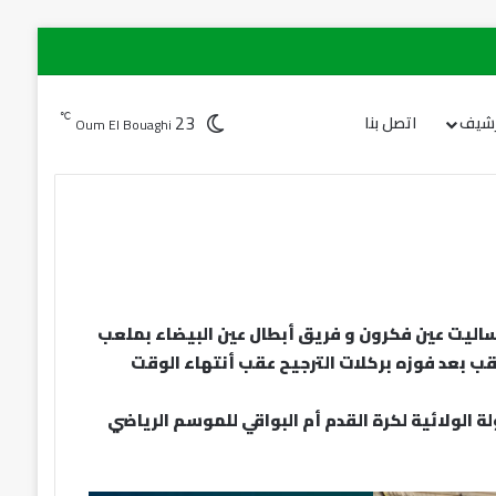
23
℃
رشيف
اتصل بنا
Oum El Bouaghi
 الذي جمع بين فريق أوساليت عين فكرون و فريق أبطال عين البيضاء بملعب
ب بعد فوزه بركلات الترجيح عقب أنتهاء الوقت
 الولائية لكرة القدم أم البواقي للموسم الرياضي