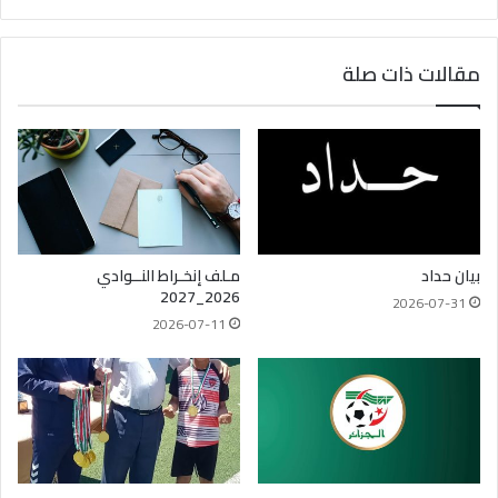
مقالات ذات صلة
بيان حداد
مـلف إنخـراط النــوادي
2026_2027
2026-07-31
2026-07-11