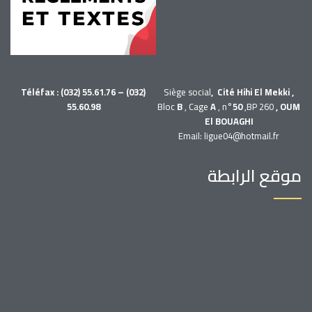
Téléfax : (032) 55.61.76 – (032)
Siège social
, Cité Hihi El Mekki ,
55.60.98
Bloc
B
, Cage
A
, n°
50
,BP 260
, OUM
El BOUAGHI
Email: ligue04@hotmail.fr
موقع الرابطة