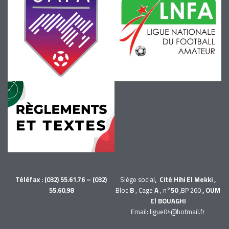
Téléfax : (032) 55.61.76 – (032)
Siège social
, Cité Hihi El Mekki ,
55.60.98
Bloc
B
, Cage
A
, n°
50
,BP 260
, OUM
El BOUAGHI
Email: ligue04@hotmail.fr