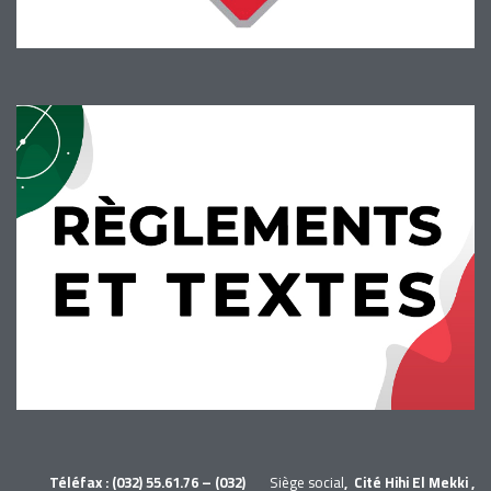
Téléfax : (032) 55.61.76 – (032)
Siège social
, Cité Hihi El Mekki ,