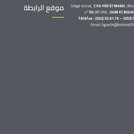
موقع الرابطة
Siège social
, Cité Hihi El Mekki ,
Blo
n°
50
,BP 260
, OUM El BOUA
Téléfax : (032) 55.61.76 – (032) 
Email: ligue04@hotmail.f