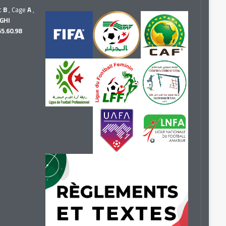
c
B
, Cage
A
,
GHI
55.60.98
r