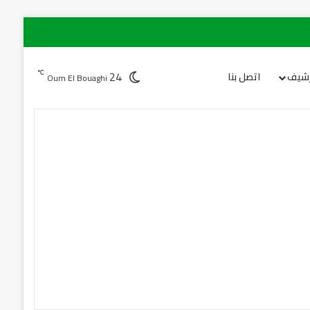
24
℃
رشيف
اتصل بنا
Oum El Bouaghi