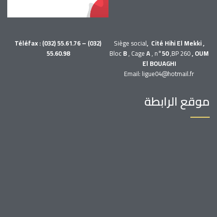
Téléfax : (032) 55.61.76 – (032)
Siège social
, Cité Hihi El Mekki ,
55.60.98
Bloc
B
, Cage
A
, n°
50
,BP 260
, OUM
El BOUAGHI
Email: ligue04@hotmail.fr
موقع الرابطة