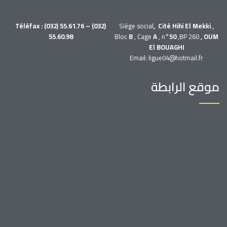
Téléfax : (032) 55.61.76 – (032)
Siège social
, Cité Hihi El Mekki ,
55.60.98
Bloc
B
, Cage
A
, n°
50
,BP 260
, OUM
El BOUAGHI
Email: ligue04@hotmail.fr
موقع الرابطة