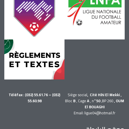
Téléfax : (032) 55.61.76 – (032)
Siège social
, Cité Hihi El Mekki ,
55.60.98
Bloc
B
, Cage
A
, n°
50
,BP 260
, OUM
El BOUAGHI
Email: ligue04@hotmail.fr