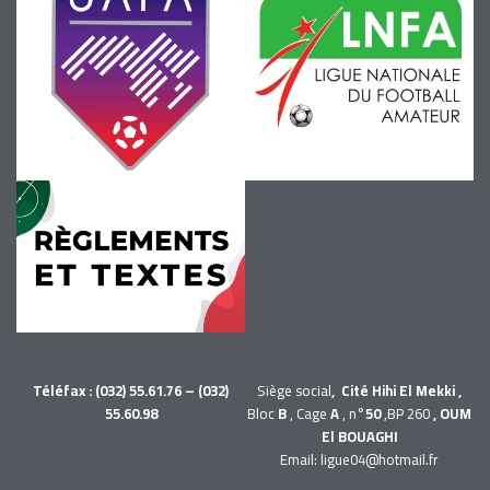
Téléfax : (032) 55.61.76 – (032)
Siège social
, Cité Hihi El Mekki ,
55.60.98
Bloc
B
, Cage
A
, n°
50
,BP 260
, OUM
El BOUAGHI
Email: ligue04@hotmail.fr