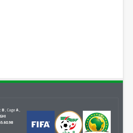
c
B
, Cage
A
,
GHI
55.60.98
r