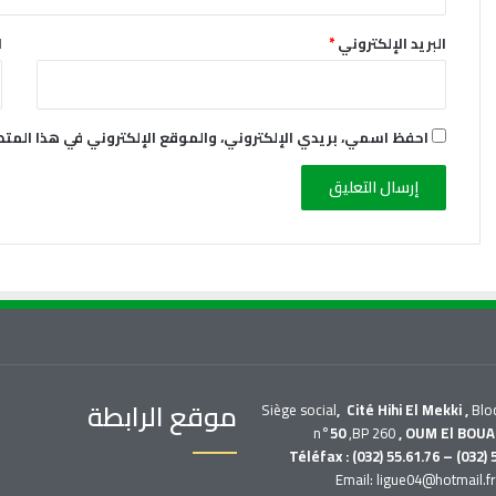
البريد الإلكتروني
*
ا
احفظ اسمي، بريدي الإلكتروني، والموقع الإلكتروني في هذا المت
موقع الرابطة
Siège social
, Cité Hihi El Mekki ,
Blo
n°
50
,BP 260
, OUM El BOUA
Téléfax : (032) 55.61.76 – (032) 
Email: ligue04@hotmail.f