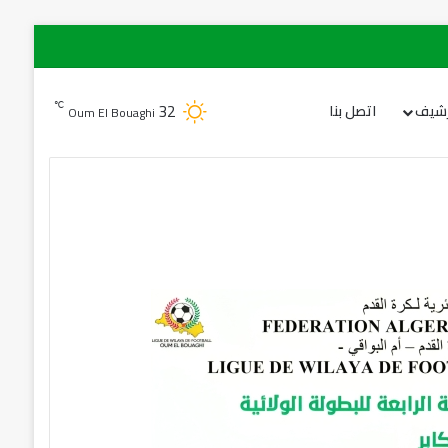
32
℃
رشيف
اتصل بنا
Oum El Bouaghi