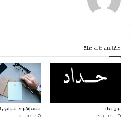
مقالات ذات صلة
بيان حداد
مـلف إنخـراط النــوادي 2026_2027
2026-07-11
2026-07-31