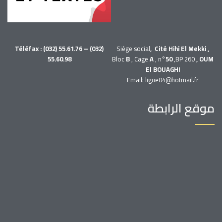
Téléfax : (032) 55.61.76 – (032)
Siège social
, Cité Hihi El Mekki ,
55.60.98
Bloc
B
, Cage
A
, n°
50
,BP 260
, OUM
El BOUAGHI
Email: ligue04@hotmail.fr
موقع الرابطة