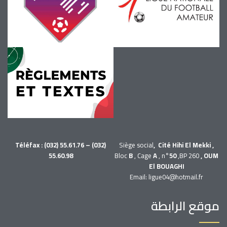
Téléfax : (032) 55.61.76 – (032)
Siège social
, Cité Hihi El Mekki ,
55.60.98
Bloc
B
, Cage
A
, n°
50
,BP 260
, OUM
El BOUAGHI
Email: ligue04@hotmail.fr
موقع الرابطة