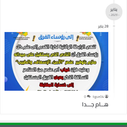
يناير
- 2025 -
28 يناير
0
ligue04
هــام جـــدا