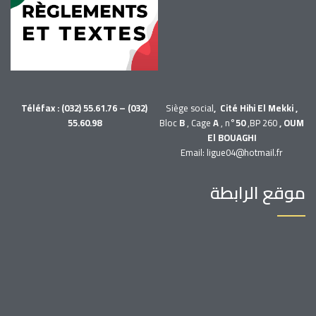
Téléfax : (032) 55.61.76 – (032)
Siège social
, Cité Hihi El Mekki ,
55.60.98
Bloc
B
, Cage
A
, n°
50
,BP 260
, OUM
El BOUAGHI
Email: ligue04@hotmail.fr
موقع الرابطة