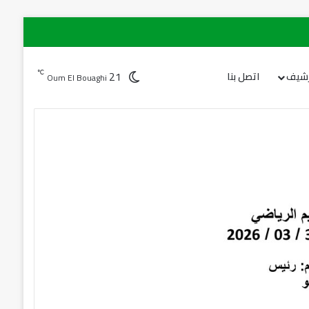
21
℃
رشيف
اتصل بنا
Oum El Bouaghi