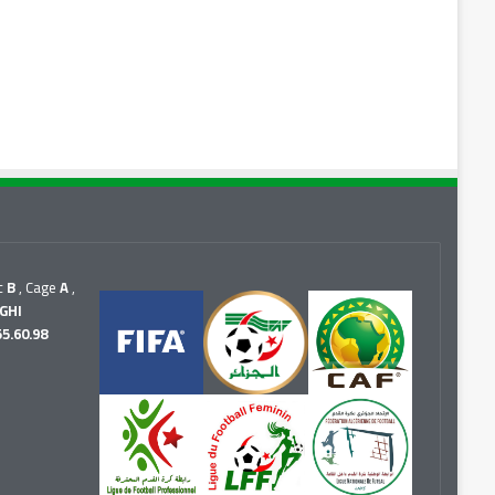
c
B
, Cage
A
,
GHI
55.60.98
r