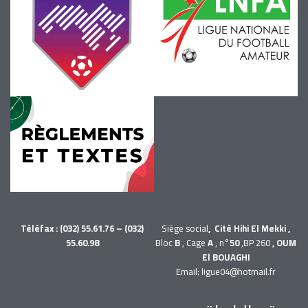
Téléfax : (032) 55.61.76 – (032)
Siège social
, Cité Hihi El Mekki ,
55.60.98
Bloc
B
, Cage
A
, n°
50
,BP 260
, OUM
El BOUAGHI
Email: ligue04@hotmail.fr