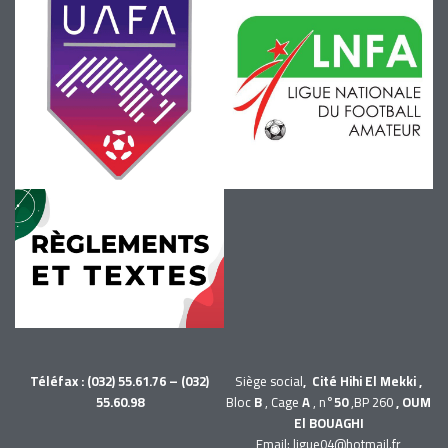
Téléfax : (032) 55.61.76 – (032)
Siège social
, Cité Hihi El Mekki ,
55.60.98
Bloc
B
, Cage
A
, n°
50
,BP 260
, OUM
El BOUAGHI
Email: ligue04@hotmail.fr