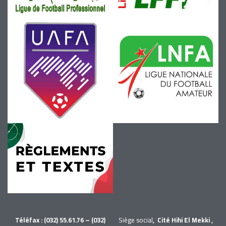
Téléfax : (032) 55.61.76 – (032)
Siège social
, Cité Hihi El Mekki ,