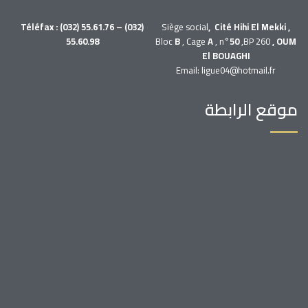
Téléfax : (032) 55.61.76 – (032)
Siège social
, Cité Hihi El Mekki ,
55.60.98
Bloc
B
, Cage
A
, n°
50
,BP 260
, OUM
El BOUAGHI
Email: ligue04@hotmail.fr
موقع الرابطة