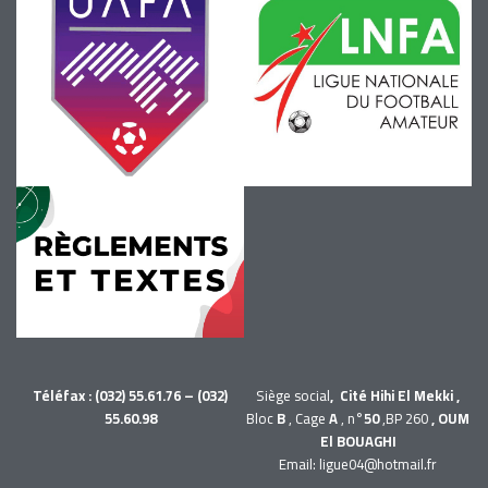
Téléfax : (032) 55.61.76 – (032)
Siège social
, Cité Hihi El Mekki ,
55.60.98
Bloc
B
, Cage
A
, n°
50
,BP 260
, OUM
El BOUAGHI
Email: ligue04@hotmail.fr