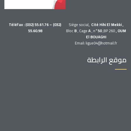
Téléfax : (032) 55.61.76 – (032)
Siège social
, Cité Hihi El Mekki ,
55.60.98
Bloc
B
, Cage
A
, n°
50
,BP 260
, OUM
El BOUAGHI
Email: ligue04@hotmail.fr
موقع الرابطة