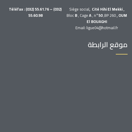
Téléfax : (032) 55.61.76 – (032)
Siège social
, Cité Hihi El Mekki ,
55.60.98
Bloc
B
, Cage
A
, n°
50
,BP 260
, OUM
El BOUAGHI
Email: ligue04@hotmail.fr
موقع الرابطة