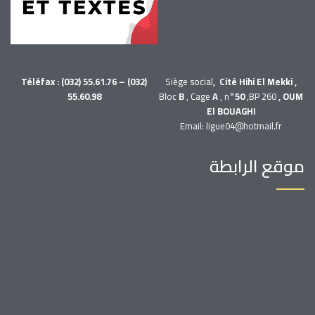
Téléfax : (032) 55.61.76 – (032)
Siège social
, Cité Hihi El Mekki ,
55.60.98
Bloc
B
, Cage
A
, n°
50
,BP 260
, OUM
El BOUAGHI
Email: ligue04@hotmail.fr
موقع الرابطة