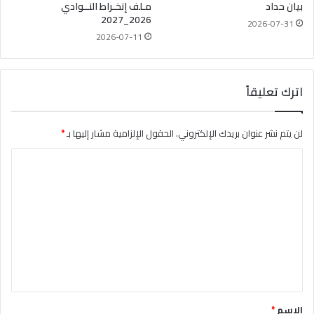
بيان حداد
مـلف إنخـراط النــوادي
2026_2027
2026-07-31
2026-07-11
اترك تعليقاً
لن يتم نشر عنوان بريدك الإلكتروني.
الحقول الإلزامية مشار إليها بـ
*
ا
ل
ت
ع
ل
ي
ق
*
الاسم
*