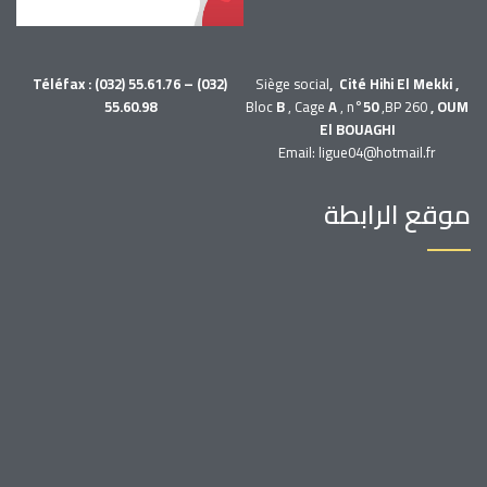
Téléfax : (032) 55.61.76 – (032)
Siège social
, Cité Hihi El Mekki ,
55.60.98
Bloc
B
, Cage
A
, n°
50
,BP 260
, OUM
El BOUAGHI
Email: ligue04@hotmail.fr
موقع الرابطة