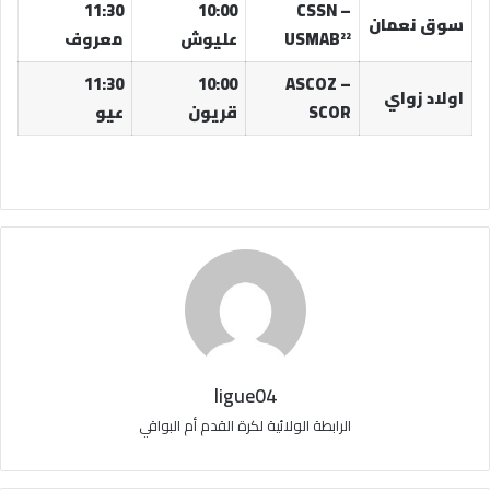
11:30
10:00
CSSN –
سوق نعمان
USMAB²²
عليوش
معروف
11:30
10:00
ASCOZ –
اولاد زواي
SCOR
قريون
عيو
ligue04
الرابطة الولائية لكرة القدم أم البواقي