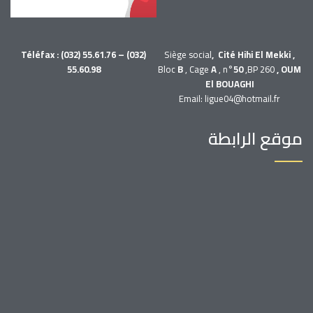
Téléfax : (032) 55.61.76 – (032)
Siège social
, Cité Hihi El Mekki ,
55.60.98
Bloc
B
, Cage
A
, n°
50
,BP 260
, OUM
El BOUAGHI
Email: ligue04@hotmail.fr
موقع الرابطة