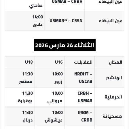
عين البيضاء
USMAB – CRBH
صاحبي
14:00
عين البيضاء
USMAB²² – CSSN
علاق
الثلاثاء 24 مارس 2026
المكان
المقابلات
U16
U18
11:30
10:00
NRBHT –
الهنشير
USCAB
زرور
معنصر
11:30
10:00
CRBH –
الحرملية
USMAB
مرواني
بوغرارة
11:30
10:00
IRBM –
مسكيانة
CRBB
عيشوش
دربال