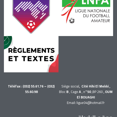
Téléfax : (032) 55.61.76 – (032)
Siège social
, Cité Hihi El Mekki ,
55.60.98
Bloc
B
, Cage
A
, n°
50
,BP 260
, OUM
El BOUAGHI
Email: ligue04@hotmail.fr