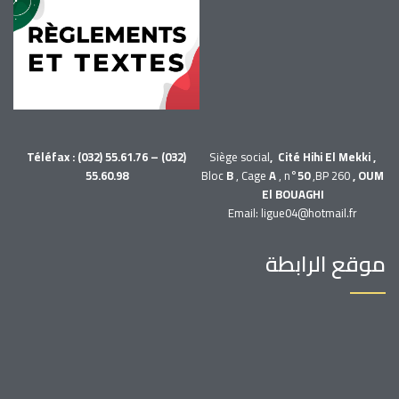
Téléfax : (032) 55.61.76 – (032)
Siège social
, Cité Hihi El Mekki ,
55.60.98
Bloc
B
, Cage
A
, n°
50
,BP 260
, OUM
El BOUAGHI
Email: ligue04@hotmail.fr
موقع الرابطة