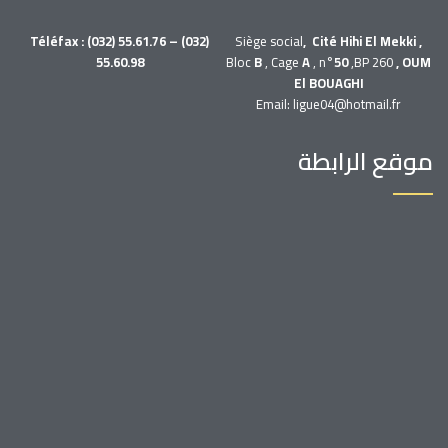
Téléfax : (032) 55.61.76 – (032)
Siège social
, Cité Hihi El Mekki ,
55.60.98
Bloc
B
, Cage
A
, n°
50
,BP 260
, OUM
El BOUAGHI
Email: ligue04@hotmail.fr
موقع الرابطة