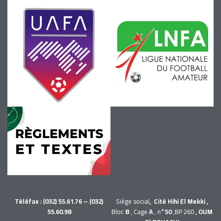
Téléfax : (032) 55.61.76 – (032)
Siège social
, Cité Hihi El Mekki ,
55.60.98
Bloc
B
, Cage
A
, n°
50
,BP 260
, OUM