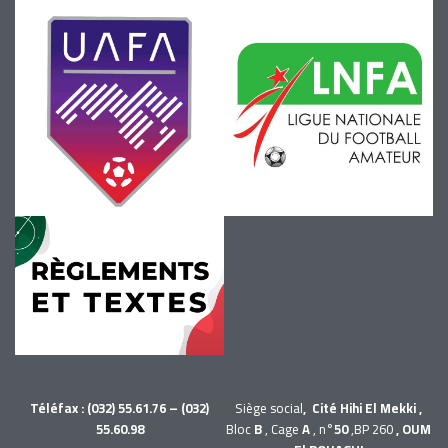
Téléfax : (032) 55.61.76 – (032)
Siège social
, Cité Hihi El Mekki ,
55.60.98
Bloc
B
, Cage
A
, n°
50
,BP 260
, OUM