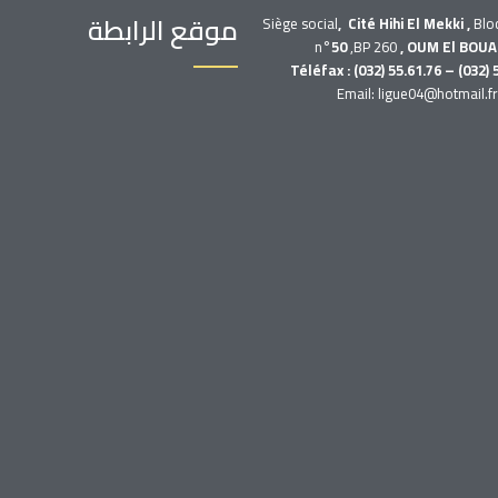
موقع الرابطة
Siège social
, Cité Hihi El Mekki ,
Blo
n°
50
,BP 260
, OUM El BOUA
Téléfax : (032) 55.61.76 – (032) 
Email: ligue04@hotmail.f