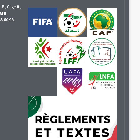
c
B
, Cage
A
,
GHI
55.60.98
r