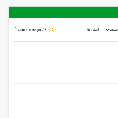
27
℃
رشيف
اتصل بنا
Oum El Bouaghi